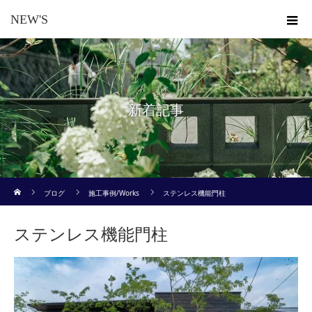
NEW'S
新着記事
ホーム
ブログ
施工事例/Works
ステンレス機能門柱
ステンレス機能門柱