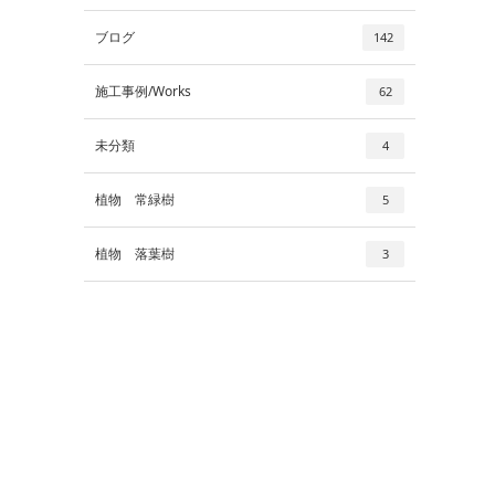
ブログ
142
施工事例/Works
62
未分類
4
植物 常緑樹
5
植物 落葉樹
3