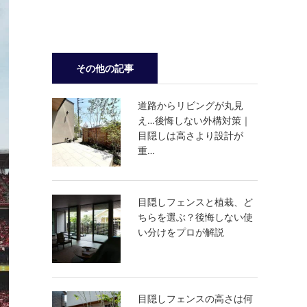
その他の記事
道路からリビングが丸見
え…後悔しない外構対策｜
目隠しは高さより設計が
重…
目隠しフェンスと植栽、ど
ちらを選ぶ？後悔しない使
い分けをプロが解説
目隠しフェンスの高さは何