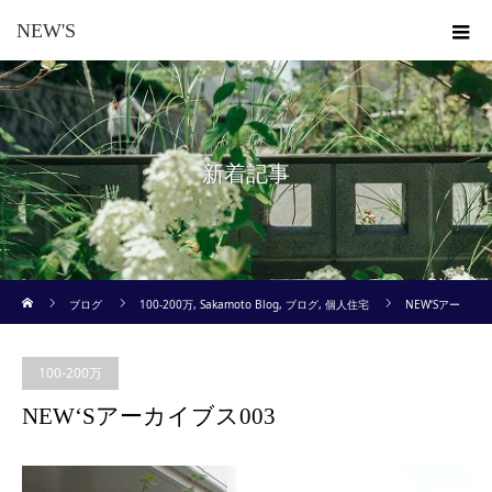
NEW'S
新着記事
ホーム
ブログ
100-200万
,
Sakamoto Blog
,
ブログ
,
個人住宅
NEW‘Sアー
カイブス003
100-200万
NEW‘Sアーカイブス003