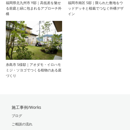
福岡県北九州市 Y邸｜高低差を魅せ
福岡市南区 S邸｜限られた敷地をウ
る前庭と緑に包まれるアプローチ外
ッドデッキと植栽でつなぐ外構デザ
構
イン
糸島市 S様邸｜アオダモ・イロハモ
ミジ・ソヨゴでつくる植物のある庭
づくり
施工事例/Works
ブログ
ご相談の流れ