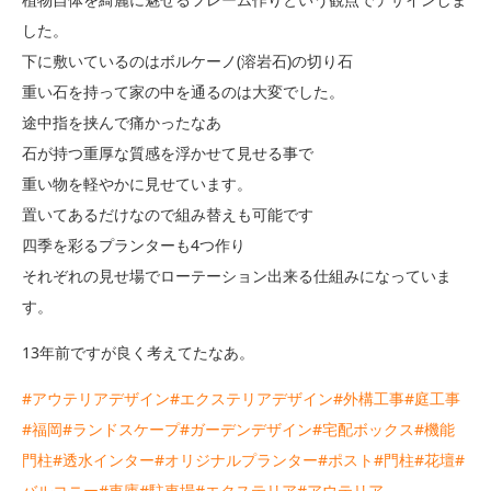
した。
下に敷いているのはボルケーノ(溶岩石)の切り石
重い石を持って家の中を通るのは大変でした。
途中指を挟んで痛かったなあ
石が持つ重厚な質感を浮かせて見せる事で
重い物を軽やかに見せています。
置いてあるだけなので組み替えも可能です
四季を彩るプランターも4つ作り
それぞれの見せ場でローテーション出来る仕組みになっていま
す。
13年前ですが良く考えてたなあ。
#アウテリアデザイン
#エクステリアデザイン
#外構工事
#庭工事
#福岡
#ランドスケープ
#ガーデンデザイン
#宅配ボックス
#機能
門柱
#透水インター
#オリジナルプランター
#ポスト
#門柱
#花壇
#
バルコニー
#車庫
#駐車場
#エクステリア
#アウテリア