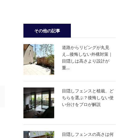
その他の記事
道路からリビングが丸見
え…後悔しない外構対策｜
目隠しは高さより設計が
重…
目隠しフェンスと植栽、ど
ちらを選ぶ？後悔しない使
い分けをプロが解説
目隠しフェンスの高さは何