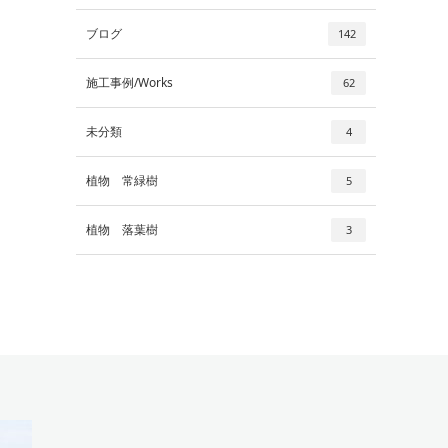
ブログ
142
施工事例/Works
62
未分類
4
植物 常緑樹
5
植物 落葉樹
3