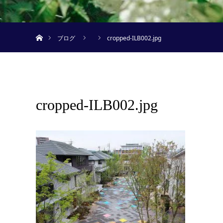
ホーム
ブログ
cropped-ILB002.jpg
cropped-ILB002.jpg