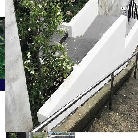
新着記事
ホーム
ブログ
008IMG_7719
008IMG_7719