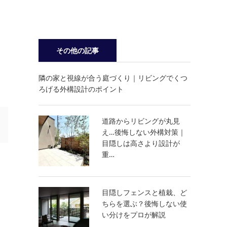
その他の記事
隣の家と視線が合う庭づくり｜リビングでくつ
ろげる外構設計のポイント
道路からリビングが丸見
え…後悔しない外構対策｜
目隠しは高さより設計が
重…
目隠しフェンスと植栽、ど
ちらを選ぶ？後悔しない使
い分けをプロが解説