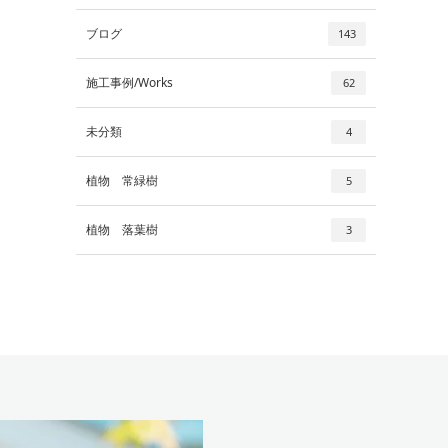
ブログ
143
施工事例/Works
62
未分類
4
植物 常緑樹
5
植物 落葉樹
3