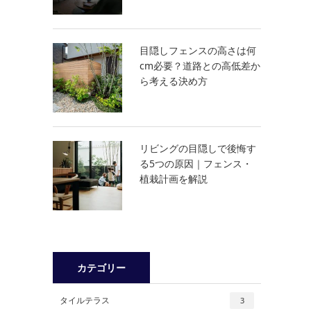
目隠しフェンスの高さは何
cm必要？道路との高低差か
ら考える決め方
リビングの目隠しで後悔す
る5つの原因｜フェンス・
植栽計画を解説
カテゴリー
タイルテラス
3