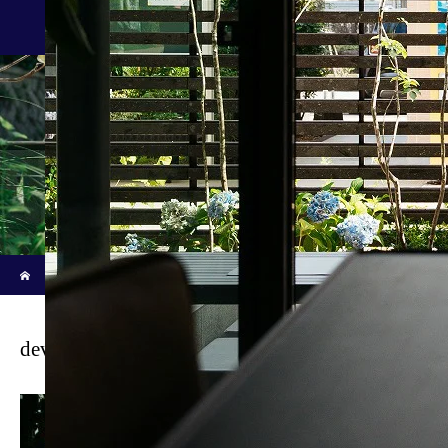
施工事例/Works
新着記事
ホーム
ブログ
dev_-03499
dev_-03499