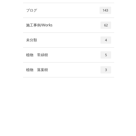
ブログ
143
施工事例/Works
62
未分類
4
植物 常緑樹
5
植物 落葉樹
3