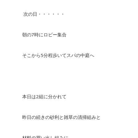
次の日・・・・・・
朝の
7
時にロビー集合
そこから
5
分程歩いてスパの中庭へ
本日は
2
組に分かれて
昨日の続きの砂利と雑草の清掃組みと
材料の買い出し組みに