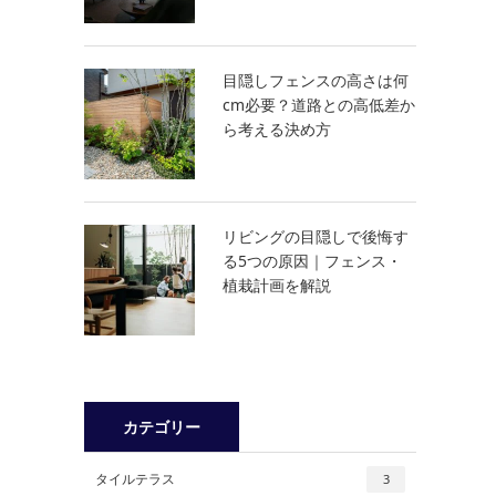
目隠しフェンスの高さは何
cm必要？道路との高低差か
ら考える決め方
リビングの目隠しで後悔す
る5つの原因｜フェンス・
植栽計画を解説
カテゴリー
タイルテラス
3