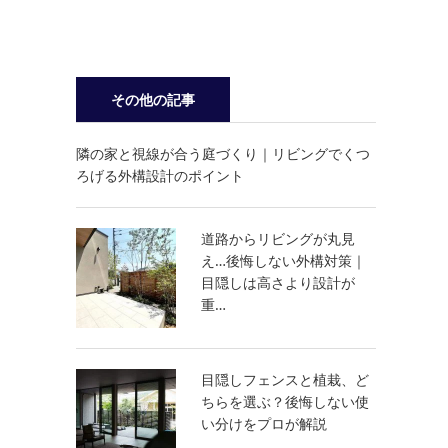
その他の記事
隣の家と視線が合う庭づくり｜リビングでくつ
ろげる外構設計のポイント
道路からリビングが丸見
え…後悔しない外構対策｜
目隠しは高さより設計が
重…
目隠しフェンスと植栽、ど
ちらを選ぶ？後悔しない使
い分けをプロが解説