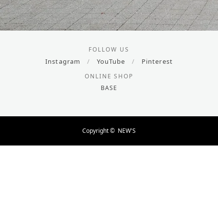
FOLLOW US
Instagram
/
YouTube
/
Pinterest
ONLINE SHOP
BASE
Copyright ©
NEW'S