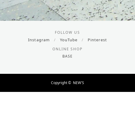
FOLLOW US
Instagram
/
YouTube
/
Pinterest
ONLINE SHOP
BASE
Copyright ©
NEW'S