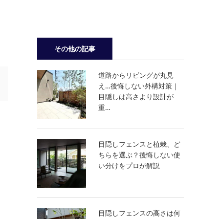
その他の記事
道路からリビングが丸見
え…後悔しない外構対策｜
目隠しは高さより設計が
重…
目隠しフェンスと植栽、ど
ちらを選ぶ？後悔しない使
い分けをプロが解説
目隠しフェンスの高さは何