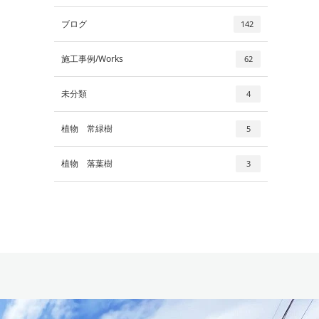
ブログ
142
施工事例/Works
62
未分類
4
植物 常緑樹
5
植物 落葉樹
3