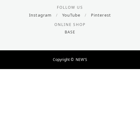
FOLLOW US
Instagram
/
YouTube
/
Pinterest
ONLINE SHOP
BASE
Copyright ©
NEW'S