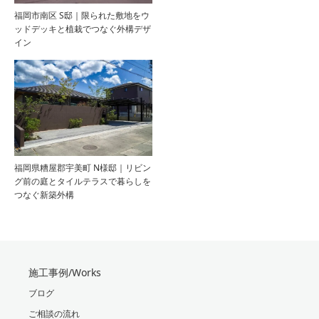
福岡市南区 S邸｜限られた敷地をウ
ッドデッキと植栽でつなぐ外構デザ
イン
福岡県糟屋郡宇美町 N様邸｜リビン
グ前の庭とタイルテラスで暮らしを
つなぐ新築外構
施工事例/Works
ブログ
ご相談の流れ