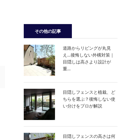
その他の記事
道路からリビングが丸見
え…後悔しない外構対策｜
目隠しは高さより設計が
重…
目隠しフェンスと植栽、ど
ちらを選ぶ？後悔しない使
い分けをプロが解説
目隠しフェンスの高さは何