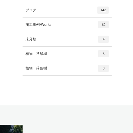
ブログ
142
施工事例/Works
62
未分類
4
植物 常緑樹
5
植物 落葉樹
3