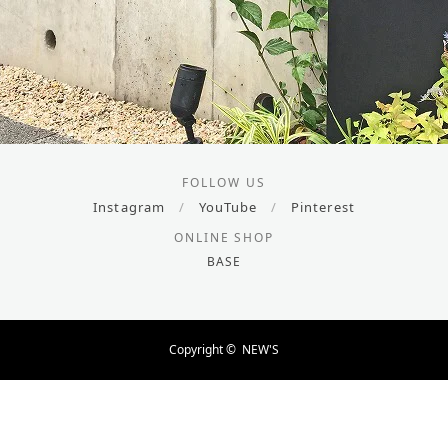
FOLLOW US
Instagram
/
YouTube
/
Pinterest
ONLINE SHOP
BASE
Copyright ©
NEW'S